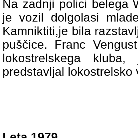
Na zadnji polici belega
je vozil dolgolasi mla
Kamniktiti,je bila razsta
puščice. Franc Vengust,
lokostrelskega kluba, 
predstavljal lokostrelsk
Leta 1979