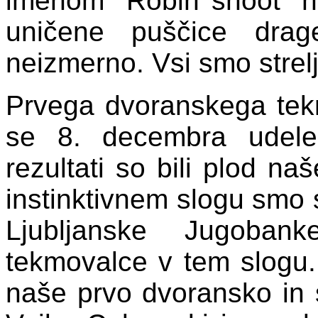
imenom "Robin shoot" nis
uničene puščice drag
neizmerno. Vsi smo strelj
Prvega dvoranskega tek
se 8. decembra udeleži
rezultati so bili plod n
instinktivnem slogu smo 
Ljubljanske Jugoban
tekmovalce v tem slogu.
naše prvo dvoransko in s