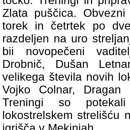
točko: Treningi in pripr
Zlata puščica. Obvezni 
torek in četrtek po dve
razdeljen na uro streljanj
bii novopečeni vadite
Drobnič, Dušan Letna
velikega števila novih l
Vojko Colnar, Dragan 
Treningi so potekal
lokostrelskem strelišću
igrišča v Mekinjah.