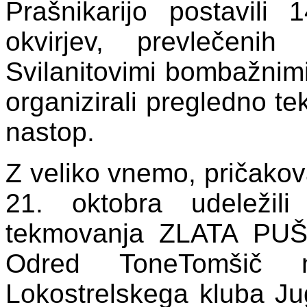
Prašnikarijo postavili 
okvirjev, prevlečeni
Svilanitovimi bombažnim
organizirali pregledno te
nastop.
Z veliko vnemo, pričako
21. oktobra udeležili 
tekmovanja ZLATA PUŠČI
Odred ToneTomšič na
Lokostrelskega kluba Ju