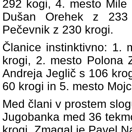
292 kogi, 4. mesto Mile
Dušan Orehek z 233 
Pečevnik z 230 krogi.
Članice instinktivno: 1
krogi, 2. mesto Polona 
Andreja Jeglič s 106 kro
60 krogi in 5. mesto Mojc
Med člani v prostem slo
Jugobanka med 36 tekmo
krogi. Zmagal je Pavel Na