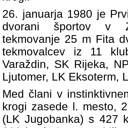
26. januarja 1980 je Prvi
dvorani športov v Z
tekmovanje 25 m Fita d
tekmovalcev iz 11 kl
Varaždin, SK Rijeka, N
Ljutomer, LK Eksoterm, 
Med člani v instinktivn
krogi zasede l. mesto, 
(LK Jugobanka) s 427 k