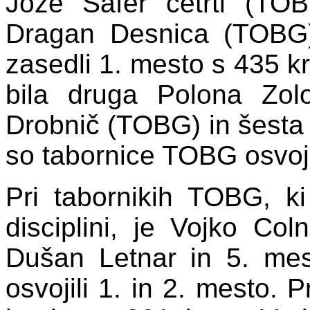
Jože Šafer četrti (TO
Dragan Desnica (TOBG)
zasedli 1. mesto s 435 krr
bila druga Polona Zolo
Drobnič (TOBG) in šesta
so tabornice TOBG osvoji
Pri tabornikih TOBG, ki
disciplini, je Vojko Co
Dušan Letnar in 5. me
osvojili 1. in 2. mesto. 