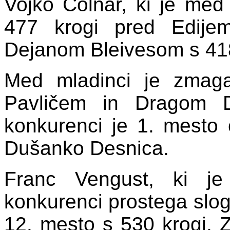
Vojko Colnar, ki je med
477 krogi pred Edije
Dejanom Bleivesom s 418
Med mladinci je zmag
Pavličem in Dragom D
konkurenci je 1. mesto 
Dušanko Desnica.
Franc Vengust, ki j
konkurenci prostega slog
12. mesto s 530 krogi. 