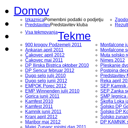
Domov
Izkaznica
Pomembni podatki o podjetju
Zgodo
Predstavitev
Predstavitev kluba
Rezult
Vsa tekmovanja
Tekme
900 krogov Podzemelj 2011
Monfalcone ju
Ankaran april 2011
Monfalcone s
Čakovec april 2012
Muta solsko r
Čakovec maj 2011
Nimes 2012
DP Ilirska Bistrica oktober 2010
Pleskanje dv
DP Sencur februar 2012
Postojna dec
Dugo selo julij 2010
Predstavitev
Dugo selo junij 2012
Reka april 2
EMPOK Porec 2012
SEP Kamnik a
EMP Winnenden julij 2010
SEP Zanka s
Gorica junij 2011
SMP legnica 
Kamfest 2010
Škofja Loka 
Kamfest 2011
Šolsko DP Go
Kamnik junij 2011
Šolsko DP Ko
Kranj april 2012
Šolsko zunan
Maribor maj 2012
DP KAMNIK s
Matej Zupanc rojstni dan 2011