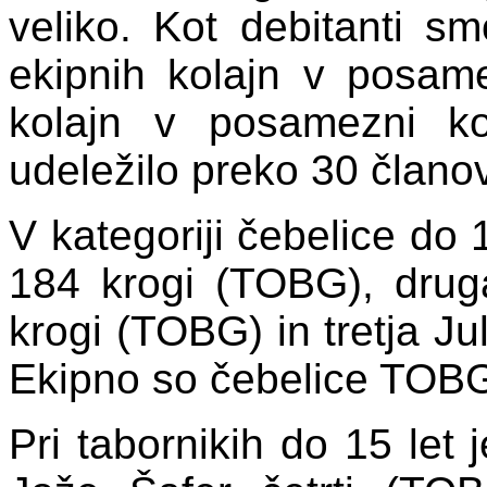
veliko. Kot debitanti sm
ekipnih kolajn v posame
kolajn v posamezni ko
udeležilo preko 30 član
V kategoriji čebelice do 
184 krogi (TOBG), drug
krogi (TOBG) in tretja Ju
Ekipno so čebelice TOBG
Pri tabornikih do 15 let 