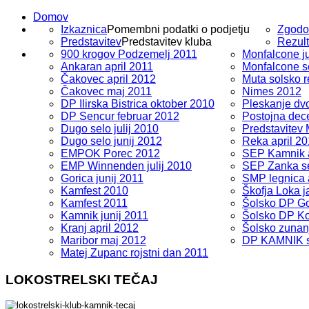
Domov
Izkaznica
Pomembni podatki o podjetju
Zgodo
Predstavitev
Predstavitev kluba
Rezult
900 krogov Podzemelj 2011
Monfalcone ju
Ankaran april 2011
Monfalcone s
Čakovec april 2012
Muta solsko r
Čakovec maj 2011
Nimes 2012
DP Ilirska Bistrica oktober 2010
Pleskanje dv
DP Sencur februar 2012
Postojna dec
Dugo selo julij 2010
Predstavitev
Dugo selo junij 2012
Reka april 2
EMPOK Porec 2012
SEP Kamnik a
EMP Winnenden julij 2010
SEP Zanka s
Gorica junij 2011
SMP legnica 
Kamfest 2010
Škofja Loka 
Kamfest 2011
Šolsko DP Go
Kamnik junij 2011
Šolsko DP Ko
Kranj april 2012
Šolsko zunan
Maribor maj 2012
DP KAMNIK s
Matej Zupanc rojstni dan 2011
LOKOSTRELSKI
TEČAJ