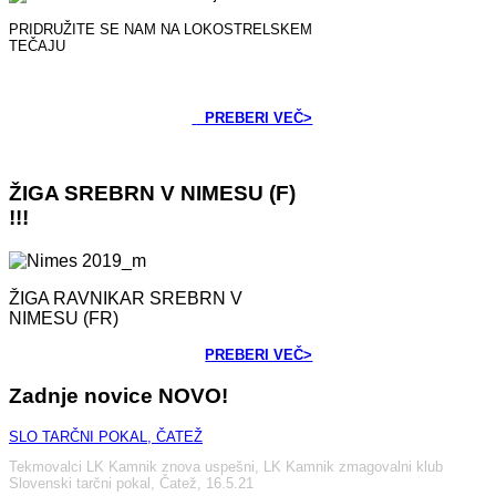
PRIDRUŽITE SE NAM NA LOKOSTRELSKEM
TEČAJU
PREBERI VEČ>
ŽIGA
SREBRN V NIMESU (F)
!!!
ŽIGA RAVNIKAR SREBRN V
NIMESU (FR)
PREBERI VEČ>
Zadnje
novice
NOVO!
SLO TARČNI POKAL, ČATEŽ
Tekmovalci LK Kamnik znova uspešni, LK Kamnik zmagovalni klub
Slovenski tarčni pokal, Čatež, 16.5.21