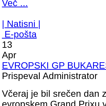
Več ...
| Natisni |
E-pošta
13
Apr
EVROPSKI GP BUKARE
Prispeval Administrator
Včeraj je bil srečen dan 
evropskem Grand Prixu v 