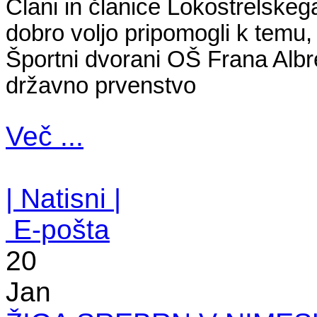
Člani in članice Lokostrelske
dobro voljo pripomogli k temu,
Športni dvorani OŠ Frana Albre
državno prvenstvo
Več ...
| Natisni |
E-pošta
20
Jan