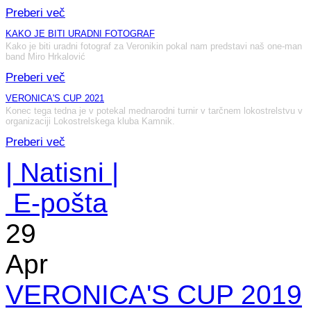
Preberi več
KAKO JE BITI URADNI FOTOGRAF
Kako je biti uradni fotograf za Veronikin pokal nam predstavi naš one-man
band Miro Hrkalović
Preberi več
VERONICA'S CUP 2021
Konec tega tedna je v potekal mednarodni turnir v tarčnem lokostrelstvu v
organizaciji Lokostrelskega kluba Kamnik.
Preberi več
| Natisni |
E-pošta
29
Apr
VERONICA'S CUP 2019