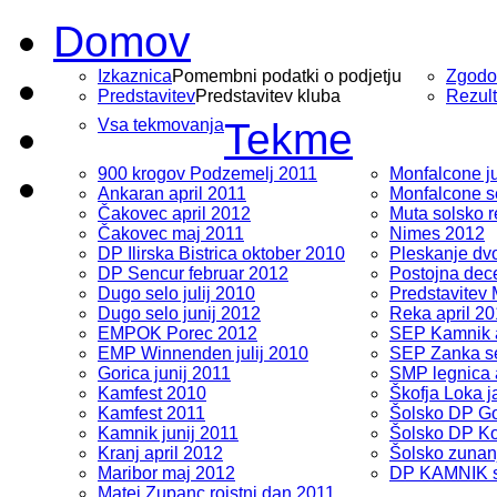
Domov
Izkaznica
Pomembni podatki o podjetju
Zgodo
Predstavitev
Predstavitev kluba
Rezult
Vsa tekmovanja
Tekme
900 krogov Podzemelj 2011
Monfalcone ju
Ankaran april 2011
Monfalcone s
Čakovec april 2012
Muta solsko r
Čakovec maj 2011
Nimes 2012
DP Ilirska Bistrica oktober 2010
Pleskanje dv
DP Sencur februar 2012
Postojna dec
Dugo selo julij 2010
Predstavitev
Dugo selo junij 2012
Reka april 2
EMPOK Porec 2012
SEP Kamnik a
EMP Winnenden julij 2010
SEP Zanka s
Gorica junij 2011
SMP legnica 
Kamfest 2010
Škofja Loka 
Kamfest 2011
Šolsko DP Go
Kamnik junij 2011
Šolsko DP Ko
Kranj april 2012
Šolsko zunan
Maribor maj 2012
DP KAMNIK s
Matej Zupanc rojstni dan 2011