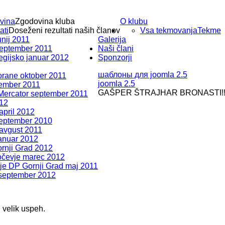
vina
Zgodovina kluba
O klubu
ati
Doseženi rezultati naših članov
Vsa tekmovanja
Tekme
nij 2011
Galerija
eptember 2011
Naši člani
egijsko januar 2012
Sponzorji
шаблоны для joomla 2.5
orane oktober 2011
joomla 2.5
ember 2011
GAŠPER ŠTRAJHAR BRONASTI!!
 Mercator september 2011
012
pril 2012
eptember 2010
avgust 2011
januar 2012
rnji Grad 2012
čevje marec 2012
je DP Gornji Grad maj 2011
eptember 2012
 velik uspeh.