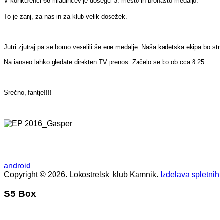
V konkurenci 66 mladincev je dosegel 3. mesto in bronasto medaljo.
To je zanj, za nas in za klub velik dosežek.
Jutri zjutraj pa se bomo veselili še ene medalje. Naša kadetska ekipa bo stre
Na ianseo lahko gledate direkten TV prenos. Začelo se bo ob cca 8.25.
Srečno, fantje!!!!
android
Copyright © 2026. Lokostrelski klub Kamnik.
Izdelava spletnih
S5 Box