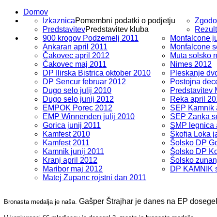
Domov
Izkaznica
Pomembni podatki o podjetju
Zgodo
Predstavitev
Predstavitev kluba
Rezult
900 krogov Podzemelj 2011
Monfalcone ju
Ankaran april 2011
Monfalcone s
Čakovec april 2012
Muta solsko r
Čakovec maj 2011
Nimes 2012
DP Ilirska Bistrica oktober 2010
Pleskanje dv
DP Sencur februar 2012
Postojna dec
Dugo selo julij 2010
Predstavitev
Dugo selo junij 2012
Reka april 2
EMPOK Porec 2012
SEP Kamnik a
EMP Winnenden julij 2010
SEP Zanka s
Gorica junij 2011
SMP legnica 
Kamfest 2010
Škofja Loka 
Kamfest 2011
Šolsko DP Go
Kamnik junij 2011
Šolsko DP Ko
Kranj april 2012
Šolsko zunan
Maribor maj 2012
DP KAMNIK s
Matej Zupanc rojstni dan 2011
Gašper Štrajhar je danes na EP dosegel
Bronasta medalja je naša.