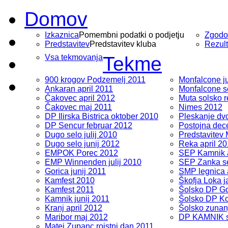
Domov
Izkaznica
Pomembni podatki o podjetju
Zgodo
Predstavitev
Predstavitev kluba
Rezult
Vsa tekmovanja
Tekme
900 krogov Podzemelj 2011
Monfalcone ju
Ankaran april 2011
Monfalcone s
Čakovec april 2012
Muta solsko r
Čakovec maj 2011
Nimes 2012
DP Ilirska Bistrica oktober 2010
Pleskanje dv
DP Sencur februar 2012
Postojna dec
Dugo selo julij 2010
Predstavitev
Dugo selo junij 2012
Reka april 2
EMPOK Porec 2012
SEP Kamnik a
EMP Winnenden julij 2010
SEP Zanka s
Gorica junij 2011
SMP legnica 
Kamfest 2010
Škofja Loka 
Kamfest 2011
Šolsko DP Go
Kamnik junij 2011
Šolsko DP Ko
Kranj april 2012
Šolsko zunan
Maribor maj 2012
DP KAMNIK s
Matej Zupanc rojstni dan 2011